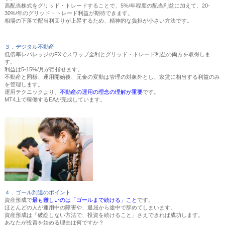
高配当株式をグリッド・トレードすることで、5%/年程度の配当利益に加えて、20-
30%/年のグリッド・トレード利益が期待できます。
相場の下落で配当利回りが上昇するため、精神的な負担が小さい方法です。
３．デジタル不動産
低倍率レバレッジのFXでスワップ金利とグリッド・トレード利益の両方を取得しま
す。
利益は5-15%/月が目指せます。
不動産と同様、運用開始後、元金の変動は管理の対象外とし、家賃に相当する利益のみ
を管理します。
運用テクニックより、
不動産の運用の理念の理解が重要
です。
MT4上で稼働するEAが完成しています。
４．ゴール到達のポイント
資産形成で
最も難しいのは「ゴールまで続ける」こと
です。
ほとんどの人が運用中の障害や、退屈から途中で辞めてしまいます。
資産形成は「破綻しない方法で、投資を続けること」さえできれば成功します。
あなたが投資を始める理由は何ですか？