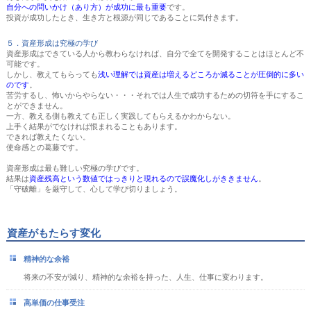
自分への問いかけ（あり方）が成功に最も重要
です。
投資が成功したとき、生き方と根源が同じであることに気付きます。
５．資産形成は究極の学び
資産形成はできている人から教わらなければ、自分で全てを開発することはほとんど不
可能です。
しかし、教えてもらっても
浅い理解では資産は増えるどころか減ることが圧倒的に多い
のです
。
苦労するし、怖いからやらない・・・それでは人生で成功するための切符を手にするこ
とができません。
一方、教える側も教えても正しく実践してもらえるかわからない。
上手く結果がでなければ恨まれることもあります。
できれば教えたくない。
使命感との葛藤です。
資産形成は最も難しい究極の学びです。
結果は
資産残高という数値ではっきりと現れるので誤魔化しがききません
。
「守破離」を厳守して、心して学び切りましょう。
資産がもたらす変化
精神的な余裕
将来の不安が減り、精神的な余裕を持った、人生、仕事に変わります。
高単価の仕事受注