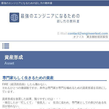
最強のエンジニアになるための話し方の教科書
E-Mail:
contact@engineertext.com
オフィス 東京都杉並区荻窪
資産形成
Asset
専門家らしく生きるための資産
FIRE（経済的自由）したら働かない。
それもひとつの価値観ですが、本件は専門家が専門を極めるための資産形成を目的にし
ています。
資産形成を放置した結果、陥りやすいのは・・・
・独立したが「忙しくて」「低収入」→ 生活に追われ、専門家としての喜びのある生
活が送れない。