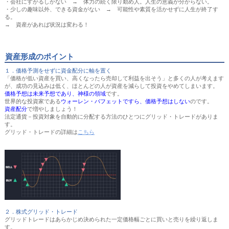
・会社にすがるしかない → 体力の続く限り勤め人。人生の意義が分からない。
・少しの趣味以外、できる資金がない → 可能性や素質を活かせずに人生が終了す
る。
→ 資産があれば状況は変わる！
資産形成のポイント
１．価格予測をせずに資金配分に軸を置く
「価格が低い資産を買い、高くなったら売却して利益を出そう」と多くの人が考えます
が、成功の見込みは低く、ほとんどの人が資産を減らして投資をやめてしまいます。
価格予想は未来予想であり、神様の領域
です。
世界的な投資家である
ウォーレン・バフェットですら、価格予想はしない
のです。
資産配分
で増やしましょう！
法定通貨－投資対象を自動的に分配する方法のひとつにグリッド・トレードがありま
す。
グリッド・トレードの詳細は
こちら
２．株式グリッド・トレード
グリッドトレードはあらかじめ決められた一定価格幅ごとに買いと売りを繰り返しま
す。