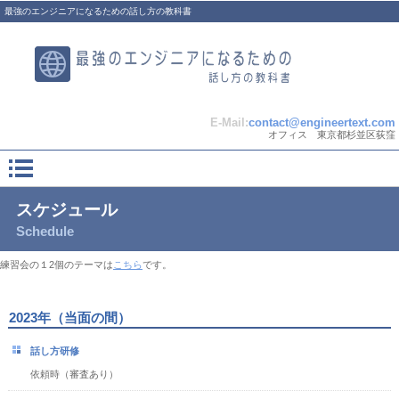
最強のエンジニアになるための話し方の教科書
E-Mail:
contact@engineertext.com
オフィス 東京都杉並区荻窪
スケジュール
Schedule
練習会の１2個のテーマは
こちら
です。
2023年（当面の間）
話し方研修
依頼時（審査あり）