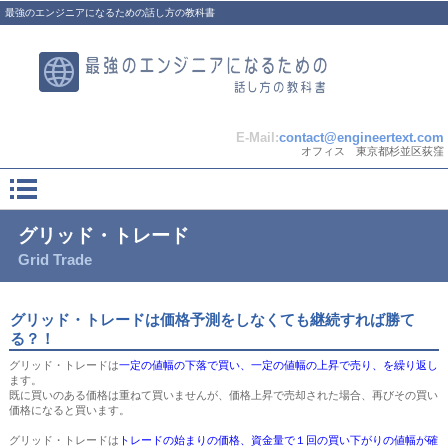
最強のエンジニアになるための話し方の教科書
E-Mail:
contact@engineertext.com
オフィス 東京都杉並区荻窪
グリッド・トレード
Grid Trade
グリッド・トレードは価格予測をしなくても継続すれば勝て
る？！
グリッド・トレードは
一定の値幅の下落で買い、一定の値幅の上昇で売り、を繰り返し
ます。
既に買いのある価格は重ねて買いませんが、価格上昇で売却された場合、再びその買い
価格になると買います。
グリッド・トレードは
トレードの始まりの価格、資金量で１回の買い下がりの値幅が確