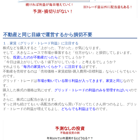
不動産と同じ目線で運営するから損切不要
１．家賃（グリッド・トレード利益）に注目する
株式などを購入すると「上がった、下がった」が気になります。
そして、大きなニュースで市場が暴落すると「仕方がない」と損切してしまいます。
でも、
投資したのが不動産だったら
どうでしょうか？
「今日は値上がりしている！値下がりしている！」と考えるでしょうか？
それよりも
「毎月の家賃がいくらか？」に注目する
はずです。
不動産を売却するのは「売却価格＋家賃総額-購入費用>目標利益」ならいくらでもいい
のです。
グリッド・トレードは
市場が動いている限り利益が入ってきます。家賃と同じ
なので
す。
購入した株式の価格は気にせず、
グリッド・トレードの利益のみを管理すればいい
ので
す。
さらに、株式には配当があります。
ずっと持ち続けてもいい高配当の株式なら買い下がってたくさん持つのもよし、グリッ
ド・トレードの利益が増えてもよし、
どちらでも利益はでる
のです。