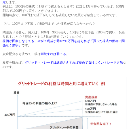
定
します。
例えば、1000円の株式（１株ずつ買えるとします）に対し1万円持っていれば、100円
刻みで1000円ずつ買うことができます。
開始時点で、100円まで値下がりしても破綻しない売買方が確定しているのです。
でも、100円まで下落して500円までしか価格が戻らなかったら？
問題ありません。例えば、100円→300円売り、100円に再度下落→100円で買い、を繰
り返すことで「時間とともに利益が増えていく」のです。
株価が回復しなくても、やがて利益が元金の1万円を超えれば「買った株式の価格に関
係なく黒字」
です。
資金配分さえ決めて、後は
継続すれば勝てる
。
枝葉を取れば、
グリッド・トレードは継続さえすれば極めて負けにくいトレード方法
な
のです。